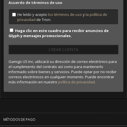
Acuerdo de términos de uso
He leído y acepto
los términos de uso
y
la política de
privacidad
de Trion.
Haga clic en este cuadro para recibir anuncios de
Glyph y mensajes promocionales.
CREAR CUENTA
Gamigo US Inc. utilizará su dirección de correo electrónico para
el cumplimiento del contrato así como para mantenerlo
informado sobre bienes y servicios. Puede optar por no recibir
correos electrónicos en cualquier momento. Puede encontrar
más información en nuestro
política de privacidad
.
MÉTODOS DE PAGO